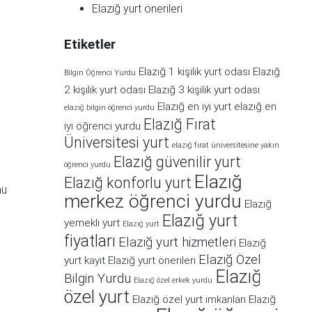
Elazığ yurt önerileri
Etiketler
Elazığ 1 kişilik yurt odası
Elazığ
Bilgin Öğrenci Yurdu
2 kişilik yurt odası
Elazığ 3 kişilik yurt odası
Elazığ en iyi yurt
elazığ en
elazığ bilgin öğrenci yurdu
Elazığ Fırat
iyi öğrenci yurdu
Üniversitesi yurt
elazığ fırat üniversitesine yakın
Elazığ güvenilir yurt
öğrenci yurdu
Elazığ
Elazığ konforlu yurt
nu
merkez öğrenci yurdu
Elazığ
Elazığ yurt
yemekli yurt
Elazığ yurt
fiyatları
Elazığ yurt hizmetleri
Elazığ
Elazığ Özel
yurt kayıt
Elazığ yurt önerileri
Elazığ
Bilgin Yurdu
Elazığ özel erkek yurdu
özel yurt
Elazığ özel yurt imkanları
Elazığ