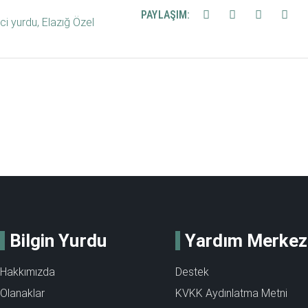
PAYLAŞIM:
ci yurdu
,
Elazığ Özel
Bilgin Yurdu
Yardım Merkez
Hakkımızda
Destek
Olanaklar
KVKK Aydınlatma Metni