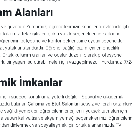
am Alanları
ve güvendir. Yurdumuz, öğrencilerimizin kendilerini evlerinde gibi
odalarımız, tek kişilikten çoklu yatak seçeneklerine kadar her
ğrencinin bütçesine ve konfor beklentisine uygun seçenekler
ataklar standarttır. Öğrenci sağlığı bizim için en öncelikli
Ortak kullanım alanları ve odalar düzenli olarak profesyonel
uzurlu bir yaşam sürdürebilmeleri için vazgeçilmezdir. Yurdumuz,
7/2
.
mik İmkanlar
 için sadece konaklama yeterli değildir. Sosyal ve akademik
muzda bulunan
Çalışma ve Etüt Salonları
sessiz ve ferah ortamları
e sağlıklı yemekler, öğrencilerin enerjilerini yüksek tutmaları için
 sabah kahvaltısı ve akşam yemeği seçeneklerimiz, öğrencileri
dından dinlenmek ve sosyalleşmek için ortak alanlarımızda TV