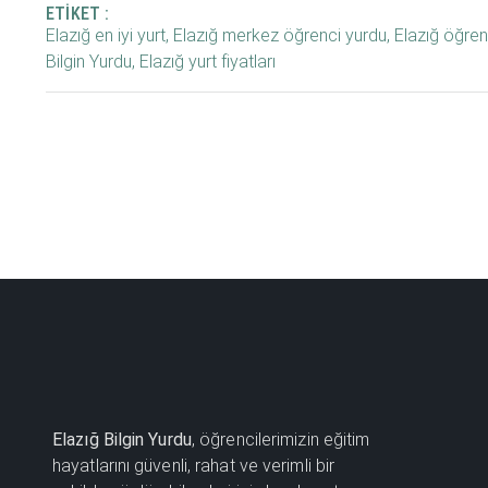
ETIKET :
Elazığ en iyi yurt
,
Elazığ merkez öğrenci yurdu
,
Elazığ öğren
Bilgin Yurdu
,
Elazığ yurt fiyatları
Elazığ Bilgin Yurdu
, öğrencilerimizin eğitim
hayatlarını güvenli, rahat ve verimli bir