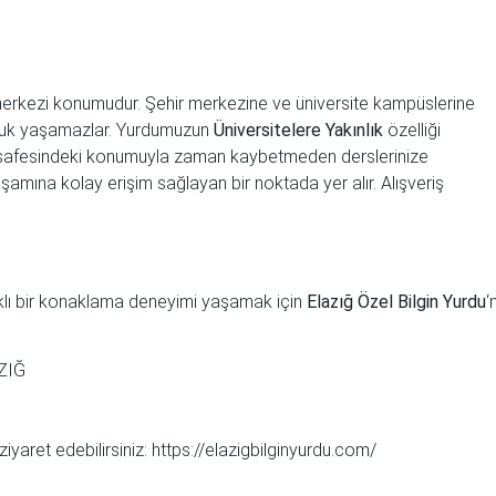
ı
 merkezi konumudur. Şehir merkezine ve üniversite kampüslerine
orluk yaşamazlar. Yurdumuzun
Üniversitelere Yakınlık
özelliği
mesafesindeki konumuyla zaman kaybetmeden derslerinize
aşamına kolay erişim sağlayan bir noktada yer alır. Alışveriş
ıklı bir konaklama deneyimi yaşamak için
Elazığ Özel Bilgin Yurdu
‘
AZIĞ
iyaret edebilirsiniz:
https://elazigbilginyurdu.com/