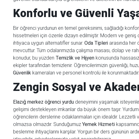
Konforlu ve Güvenli Yaş
Bir öğrenci yurdunun en temel gereksinimi, sağladığı konfor 
hissetmeleri için özenle dizayn edilmiştir. Modern ve geniş 
ihtiyaca uygun alternatifler sunar.
Oda Tipleri
arasında her ö
mevcuttur. Tüm odalarımızda çalışma masası, dolap ve rahat y
konudur, bu yüzden
Temizlik ve Hijyen
konusunda hassasız. 
ekipler tarafından temizlenir. Öğrencilerimizin güvenliği, h
Güvenlik
kameraları ve personel kontrolü ile korunmaktadır
Zengin Sosyal ve Akade
Elazığ merkez öğrenci yurdu
deneyimini yaşamak isteyenler
gelişimi destekleyen imkanlar da büyük önem taşır. Yurdu
öğrencilerin derslerine odaklanmaları için idealdir. Lezzetli v
olmazsa olmazdır. Sunduğumuz
Yemek Hizmeti
kapsamında
beslenme ihtiyaçlarını karşılar. Yorgun bir ders gününün ar