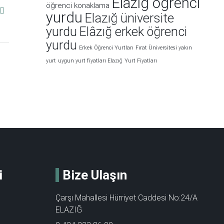
Elazığ öğrenci
öğrenci konaklama
yurdu
Elazığ üniversite
yurdu
Elâzığ erkek öğrenci
yurdu
Erkek Öğrenci Yurtları
Fırat Üniversitesi yakın
yurt
uygun yurt fiyatları Elazığ
Yurt Fiyatları
i
Bize Ulaşın
Çarşı Mahallesi Hürriyet Caddesi No:24/A
ELAZIĞ