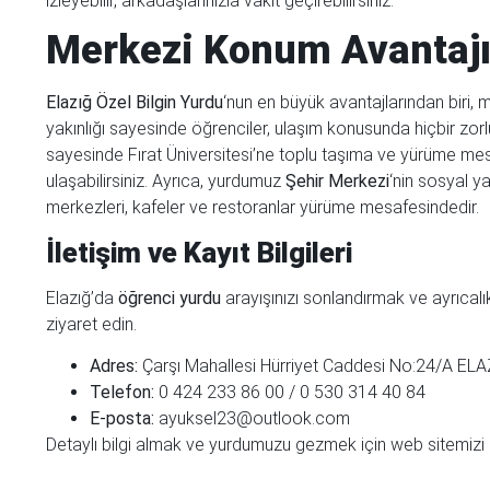
izleyebilir, arkadaşlarınızla vakit geçirebilirsiniz.
Merkezi Konum Avantaj
Elazığ Özel Bilgin Yurdu
‘nun en büyük avantajlarından biri,
yakınlığı sayesinde öğrenciler, ulaşım konusunda hiçbir z
sayesinde Fırat Üniversitesi’ne toplu taşıma ve yürüme 
ulaşabilirsiniz. Ayrıca, yurdumuz
Şehir Merkezi
‘nin sosyal y
merkezleri, kafeler ve restoranlar yürüme mesafesindedir.
İletişim ve Kayıt Bilgileri
Elazığ’da
öğrenci yurdu
arayışınızı sonlandırmak ve ayrıcal
ziyaret edin.
Adres:
Çarşı Mahallesi Hürriyet Caddesi No:24/A EL
Telefon:
0 424 233 86 00 / 0 530 314 40 84
E-posta:
ayuksel23@outlook.com
Detaylı bilgi almak ve yurdumuzu gezmek için web sitemizi z