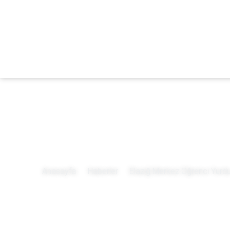
Anasayfa
Haberler
Elazığ Merkez Öğrenci Yurdu