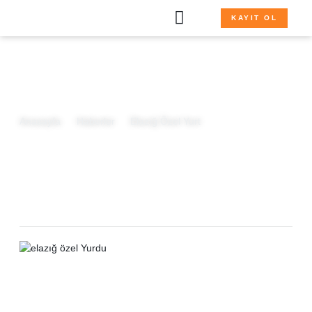
KAYIT OL
Anasayfa
Haberler
Elazığ Özel Yurt