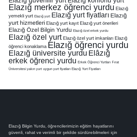
Elazığ güvenilir yurt
Elazığ konforlu yurt
Elazığ merkez öğrenci yurdu
Elazığ
Elazığ yurt fiyatları
Elazığ
yemekli yurt
Elazığ yurt
yurt hizmetleri
Elazığ yurt kayıt
Elazığ yurt önerileri
Elazığ Özel Bilgin Yurdu
Elazığ özel erkek yurdu
Elazığ özel yurt
Elazığ özel yurt imkanları
Elazığ
Elazığ öğrenci yurdu
öğrenci konaklama
Elazığ üniversite yurdu
Elâzığ
erkek öğrenci yurdu
Erkek Öğrenci Yurtları
Fırat
Üniversitesi yakın yurt
uygun yurt fiyatları Elazığ
Yurt Fiyatları
Elazığ Bilgin Yurdu
, öğrencilerimizin eğitim hayatlarını
güvenli, rahat ve verimli bir şekilde sürdürebilmeleri için